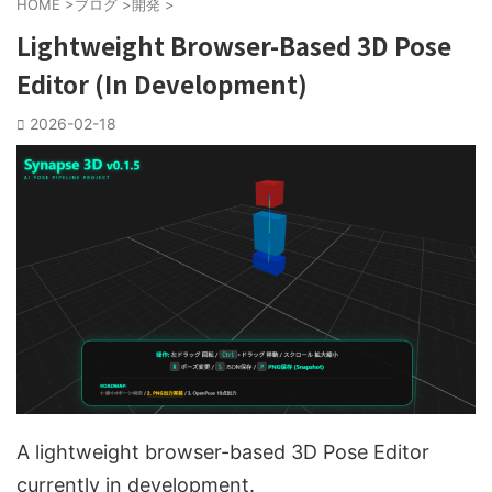
HOME
>
ブログ
>
開発
>
Lightweight Browser-Based 3D Pose
Editor (In Development)
2026-02-18
A lightweight browser-based 3D Pose Editor
currently in development.